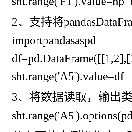
sht.range('F1').value=np_
2、支持将pandasDataF
importpandasaspd
df=pd.DataFrame([[1,2],[3
sht.range('A5').value=df
3、将数据读取，输出类型为
sht.range('A5').options(p