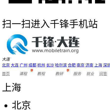
扫一扫进入千锋手机站
大连
北京
大连
广州
成都
杭州
长沙
哈尔滨
合肥
南京
济南
上海
深
首页
课程
教程
教研
服务
就业
问答
上海
北京