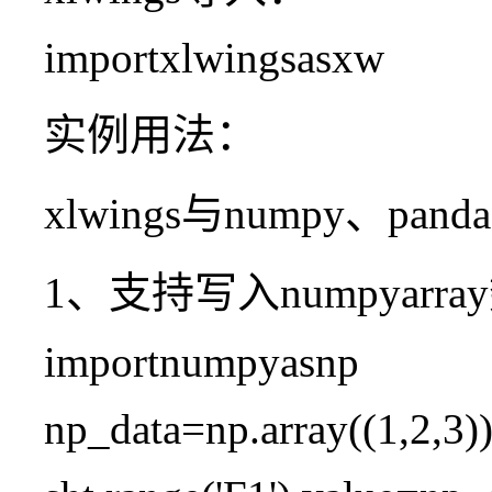
importxlwingsasxw
实例用法：
xlwings与numpy、pand
1、支持写入numpyarr
importnumpyasnp
np_data=np.array((1,2,3)