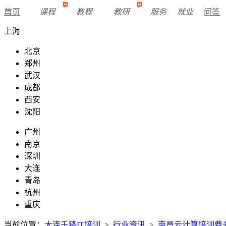
首页
课程
教程
教研
服务
就业
问答
上海
北京
郑州
武汉
成都
西安
沈阳
广州
南京
深圳
大连
青岛
杭州
重庆
当前位置：
大连千锋IT培训
>
行业资讯
>
南昌云计算培训费