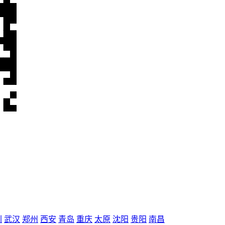
圳
武汉
郑州
西安
青岛
重庆
太原
沈阳
贵阳
南昌