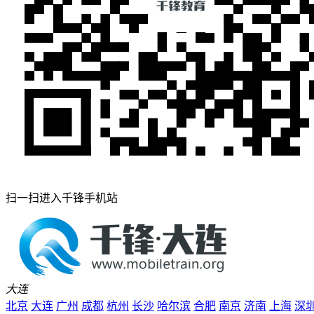
扫一扫进入千锋手机站
大连
北京
大连
广州
成都
杭州
长沙
哈尔滨
合肥
南京
济南
上海
深