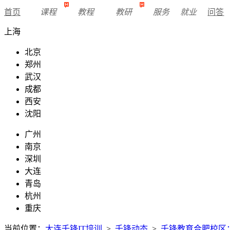
首页
课程
教程
教研
服务
就业
问答
上海
北京
郑州
武汉
成都
西安
沈阳
广州
南京
深圳
大连
青岛
杭州
重庆
当前位置：
大连千锋IT培训
>
千锋动态
>
千锋教育合肥校区