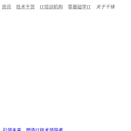
资讯
技术干货
IT培训机构
零基础学IT
关于千锋
：引领未来，塑造IT技术领导者