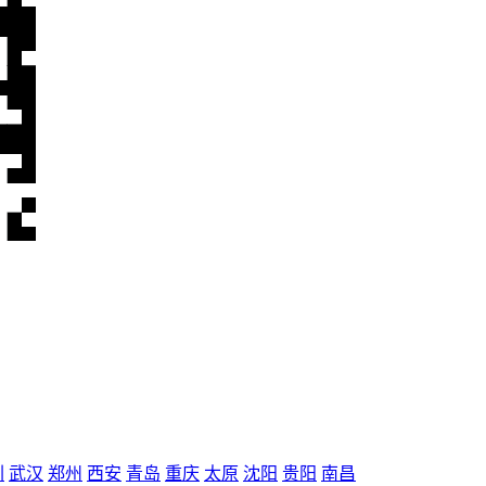
圳
武汉
郑州
西安
青岛
重庆
太原
沈阳
贵阳
南昌