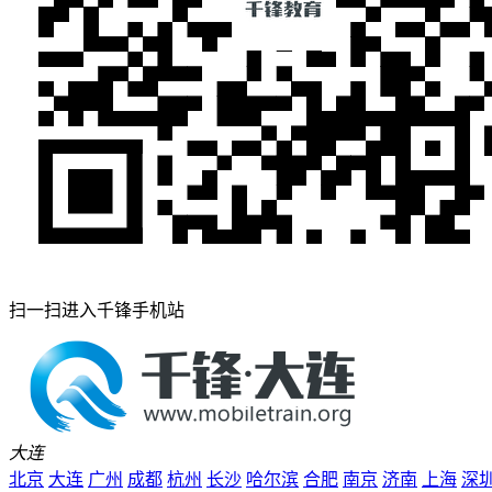
扫一扫进入千锋手机站
大连
北京
大连
广州
成都
杭州
长沙
哈尔滨
合肥
南京
济南
上海
深