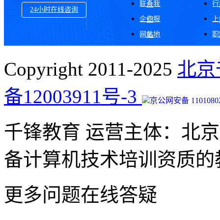
联系我
行
介
24小时在线咨询
企业服
上
们
网站地
职
务
图
Copyright 2011-2025
北京
备12003911号-3
京公网安备 11010802
千锋教育 运营主体：北
备计算机技术培训资质的
更多问题在线答疑