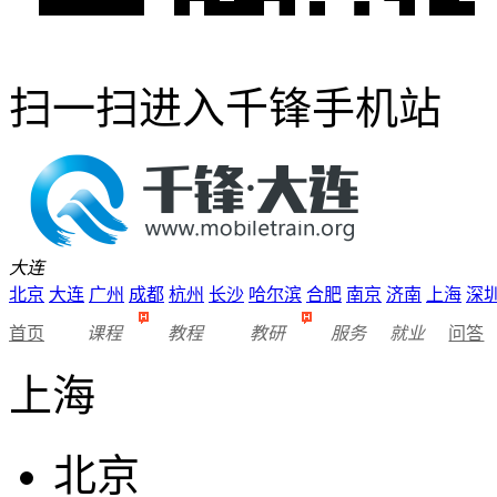
扫一扫进入千锋手机站
大连
北京
大连
广州
成都
杭州
长沙
哈尔滨
合肥
南京
济南
上海
深
首页
课程
教程
教研
服务
就业
问答
上海
北京