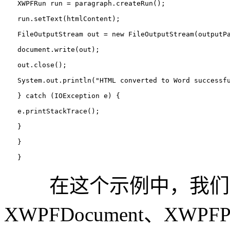
XWPFRun run 
= paragraph.createRun();
　　run.setText(htmlContent);
FileOutputStream out 
= new 
FileOutputStream(outputP
　　document.write(out);
　　out.close();
System.out.println(
"HTML converted to Word successf
　　} 
catch (
IOException e) {
　　e.printStackTrace();
　　}
　　}
　　}
在这个示例中，我们使用了
XWPFDocument、XWPF