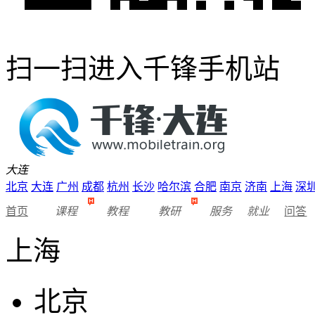
扫一扫进入千锋手机站
大连
北京
大连
广州
成都
杭州
长沙
哈尔滨
合肥
南京
济南
上海
深
首页
课程
教程
教研
服务
就业
问答
上海
北京