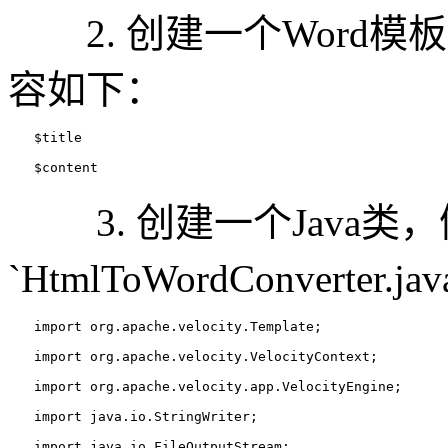
2. 创建一个Word模板文件
容如下：
$title
$content
3. 创建一个Java类
`HtmlToWordConverte
import org.apache.velocity.Template;
import org.apache.velocity.VelocityContext;
import org.apache.velocity.app.VelocityEngine;
import java.io.StringWriter;
import java.io.FileOutputStream;