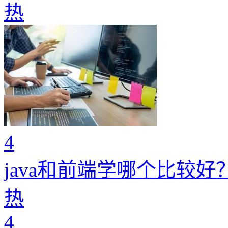
热
4
java和前端学哪个比较
热
4