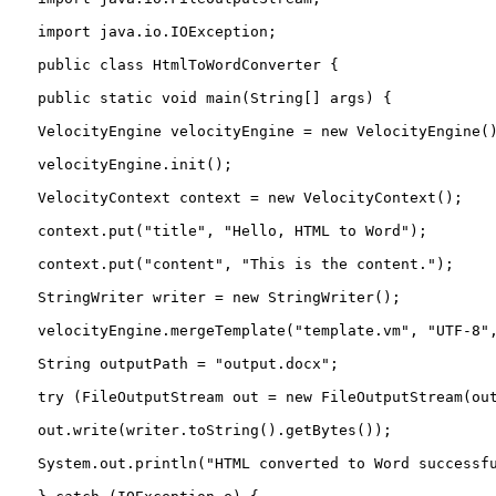
import java.io.IOException;
public 
class 
HtmlToWordConverter {
public 
static 
void 
main
(String[] args) {
VelocityEngine 
velocityEngine 
= 
new 
VelocityEngine(
　　velocityEngine.init();
VelocityContext 
context 
= 
new 
VelocityContext();
　　context.put(
"title", 
"Hello, HTML to Word");
　　context.put(
"content", 
"This is the content.");
StringWriter 
writer 
= 
new 
StringWriter();
　　velocityEngine.mergeTemplate(
"template.vm", 
"UTF-8"
String 
outputPath 
= 
"output.docx";
try (
FileOutputStream 
out 
= 
new 
FileOutputStream(ou
　　out.write(writer.toString().getBytes());
　　System.out.println(
"HTML converted to Word successf