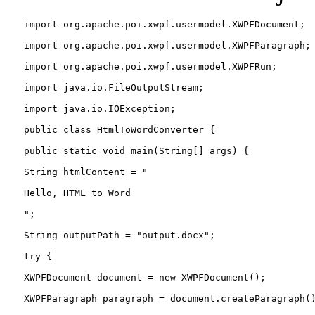
import org.apache.poi.xwpf.usermodel.XWPFDocument;
import org.apache.poi.xwpf.usermodel.XWPFParagraph;
import org.apache.poi.xwpf.usermodel.XWPFRun;
import java.io.FileOutputStream;
import java.io.IOException;
public 
class 
HtmlToWordConverter {
public 
static void main(
String[] args) {
String htmlContent 
= 
"
　　Hello, HTML to Word
　　";
String outputPath 
= 
"output.docx";
try {
XWPFDocument document 
= new 
XWPFDocument();
XWPFParagraph paragraph 
= document.createParagraph(